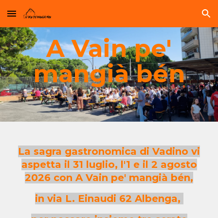
Skip to main content
Skip to navigation
A Vain pe'
mangià bén
La sagra gastronomica di Vadino vi
aspetta il 31 luglio, l'1 e il 2 agosto
2026 con A Vain pe' mangià bén,
in via L. Einaudi 62 Albenga,