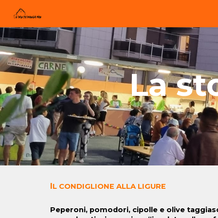
Sk
La sto
I
L CONDIGLIONE ALLA LIGURE
Peperoni,
pomodori
,
cipolle e
olive
taggiasc