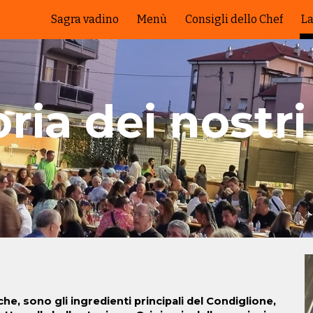
Sagra vadino
Menù
Consigli dello Chef
La
ip to main content
Skip to navigat
ria dei nostri
he, sono gli ingredienti principali del Condiglione,